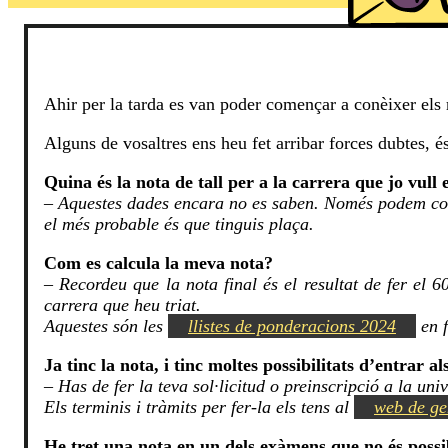
Ahir per la tarda es van poder començar a conèixer els r
Alguns de vosaltres ens heu fet arribar forces dubtes, é
Quina és la nota de tall per a la carrera que jo vull 
–
Aquestes dades encara no es saben. Només podem consul
el més probable és que tinguis plaça.
Com es calcula la meva nota?
–
Recordeu que la nota final és el resultat de fer el 
carrera que heu triat.
Aquestes són les
llistes de ponderacions 2024
en f
Ja tinc la nota, i tinc moltes possibilitats d’entrar al
–
Has de fer la teva sol·licitud o preinscripció a la uni
Els terminis i tràmits per fer-la els tens al
web de ge
He tret una nota en un dels exàmens que no és possib