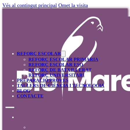
Vés al contingut principal
Omet la visita
REFORÇ ESCOLAR
REFORÇ ESCOLAR PRIMÀRIA
REFORÇ ESCOLAR ESO
REFORÇ DE BATXILLERAT
REFORÇ UNIVERSITARI
PREPARACIÓ PROVES
TALLERS DE CIÈNCIA I TECNOLOGIA
BLOG
CONTACTE