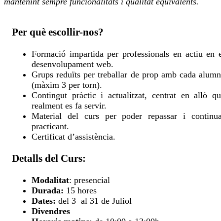
mantenint sempre funcionalitats i qualitat equivalents.
Per què escollir-nos?
Formació impartida per professionals en actiu en 
desenvolupament web.
Grups reduïts per treballar de prop amb cada alum
(màxim 3 per torn).
Contingut pràctic i actualitzat, centrat en allò q
realment es fa servir.
Material del curs per poder repassar i continua
practicant.
Certificat d’assistència.
Detalls del Curs:
Modalitat
: presencial
Durada:
15 hores
Dates:
del 3 al 31 de Juliol
Divendres