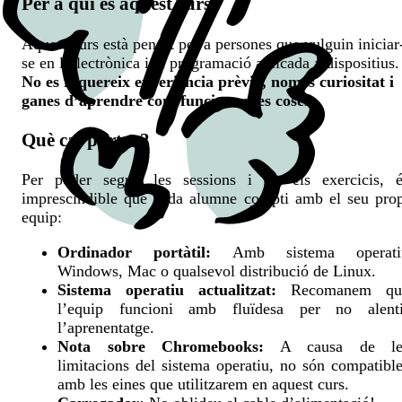
Per a qui és aquest curs?
Aquest curs està pensat per a persones que vulguin iniciar
se en l’electrònica i la programació aplicada a dispositius.
No es requereix experiència prèvia, només curiositat i
ganes d’aprendre com funcionen les coses.
Què cal portar?
Per poder seguir les sessions i fer els exercicis, é
imprescindible que cada alumne compti amb el seu prop
equip:
Ordinador portàtil:
Amb sistema operati
Windows, Mac o qualsevol distribució de Linux.
Sistema operatiu actualitzat:
Recomanem qu
l’equip funcioni amb fluïdesa per no alenti
l’aprenentatge.
Nota sobre Chromebooks:
A causa de le
limitacions del sistema operatiu, no són compatibl
amb les eines que utilitzarem en aquest curs.