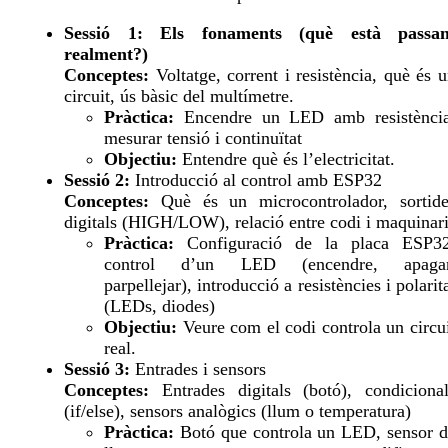
Sessió 1: Els fonaments (què està passan
realment?)
Conceptes:
Voltatge, corrent i resistència, què és 
circuit, ús bàsic del multímetre.
Pràctica:
Encendre un LED amb resistència
mesurar tensió i continuïtat
Objectiu:
Entendre què és l’electricitat.
Sessió 2:
Introducció al control amb ESP32
Conceptes:
Què és un microcontrolador, sortide
digitals (HIGH/LOW), relació entre codi i maquinar
Pràctica:
Configuració de la placa ESP32
control d’un LED (encendre, apagar
parpellejar), introducció a resistències i polarit
(LEDs, diodes)
Objectiu:
Veure com el codi controla un circu
real.
Sessió 3:
Entrades i sensors
Conceptes:
Entrades digitals (botó), condicional
(if/else), sensors analògics (llum o temperatura)
Pràctica:
Botó que controla un LED, sensor d