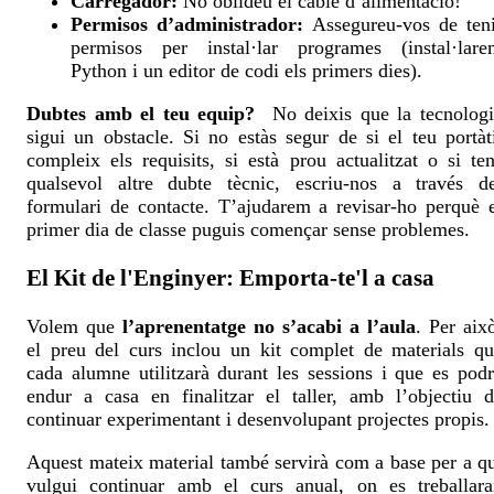
Carregador:
No oblideu el cable d’alimentació!
Permisos d’administrador:
Assegureu-vos de teni
permisos per instal·lar programes (instal·lare
Python i un editor de codi els primers dies).
Dubtes amb el teu equip?
No deixis que la tecnologi
sigui un obstacle. Si no estàs segur de si el teu portàt
compleix els requisits, si està prou actualitzat o si te
qualsevol altre dubte tècnic, escriu-nos a través de
formulari de contacte. T’ajudarem a revisar-ho perquè 
primer dia de classe puguis començar sense problemes.
El Kit de l'Enginyer: Emporta-te'l a casa
Volem que
l’aprenentatge no s’acabi a l’aula
. Per aix
el preu del curs inclou un kit complet de materials q
cada alumne utilitzarà durant les sessions i que es pod
endur a casa en finalitzar el taller, amb l’objectiu 
continuar experimentant i desenvolupant projectes propis.
Aquest mateix material també servirà com a base per a q
vulgui continuar amb el curs anual, on es treballara