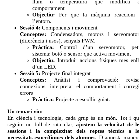
llum o temperatura que modifica e
comportament
Objectiu:
Fer que la màquina reaccioni 
l’entorn.
Sessió 4:
Components i moviment
Conceptes:
Condensadors, motors i servomotor
(diferència i usos), senyals PWM
Pràctica:
Control d’un servomotor, peti
sistema: botó o sensor que activa moviment
Objectiu:
Introduir accions físiques més enl
d’un LED.
Sessió 5:
Projecte final integrat
Conceptes:
Anàlisi i comprovació: revisa
connexions, interpretar el comportament i correg
errors
Pràctica:
Projecte a escollir guiat.
Un temari viu:
En ciència i tecnologia, cada grup és un món. Tot i q
seguim un full de ruta clar,
ajustem la velocitat de l
sessions i la complexitat dels reptes tècnics a le
necessitats específiques dels alumnes
. D’aquesta maner