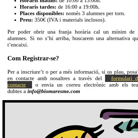
Horaris matins:
de 10:00 a 13:00h.
Horaris tardes:
de 16:00 a 19:00h.
Places disponibles:
només 3 alumnes per torn.
Preu:
350€ (IVA i materials inclosos).
Per poder obrir una franja horària cal un mínim de 
alumnes. Si no s’hi arriba, buscarem una alternativa q
t’encaixi.
Com Registrar-se?
Per a inscriure’t o per a més informació, si us plau, posa
en contacte amb nosaltres a través del
formulari 
contacte
o envia un correu electrònic amb els teu
dubtes a
info@biomaresme.com